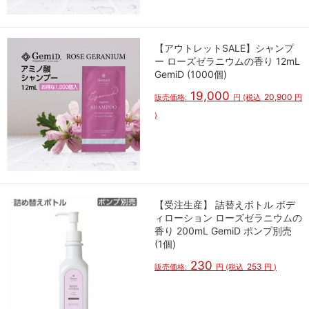
【アウトレットSALE】シャンプ
ー ローズゼラニウムの香り 12mL
GemiD (1000個)
19,000
20,900
販売価格:
円
(税込
円
)
【受注生産】 詰替えボトル ボデ
ィローション ローズゼラニウムの
香り 200mL GemiD ポンプ別売
(1個)
230
253
販売価格:
円
(税込
円
)