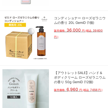
コンディショナー ローズゼラニウ
ムの香り 20L GemiD (1個)
36,000
39,600
販売価格:
円
(税込
円
)
【アウトレットSALE】ハンド＆
ボディクリーム ローズゼラニウム
の香り 50g GemiD (12個)
6,960
7,656
販売価格:
円
(税込
円
)