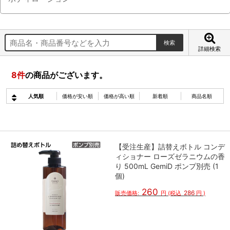
詳細検索
8
件
の商品がございます。
人気順
価格が安い順
価格が高い順
新着順
商品名順
【受注生産】詰替えボトル コンデ
ィショナー ローズゼラニウムの香
り 500mL GemiD ポンプ別売 (1
個)
260
286
販売価格:
円
(税込
円
)