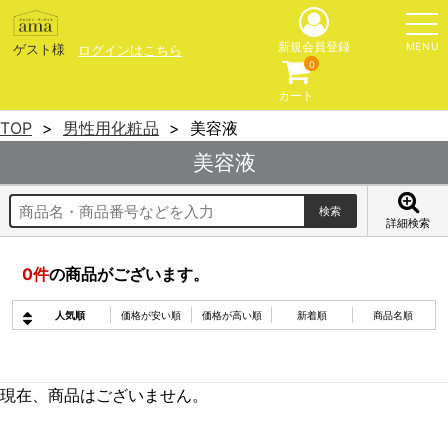
MENU
新規会員登録
ゲスト様
ログインはこちら
0
カート
TOP
男性用化粧品
美容液
美容液
詳細検索
0
件
の商品がございます。
人気順
価格が安い順
価格が高い順
新着順
商品名順
現在、商品はございません。