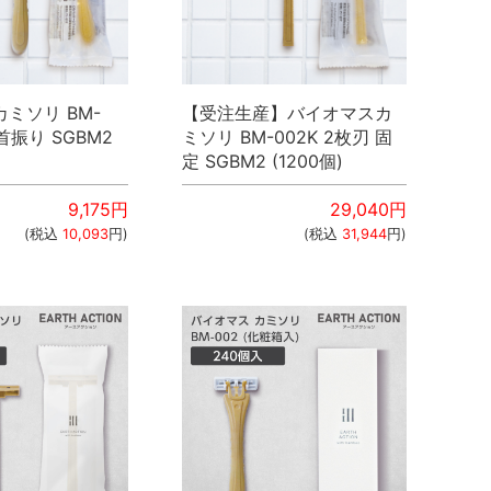
ミソリ BM-
【受注生産】バイオマスカ
 首振り SGBM2
ミソリ BM-002K 2枚刃 固
定 SGBM2 (1200個)
9,175
円
29,040
円
(税込
10,093
円)
(税込
31,944
円)