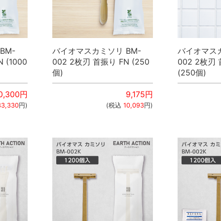
BM-
バイオマスカミソリ BM-
バイオマスカ
 (1000
002 2枚刃 首振り FN (250
002 2枚刃
個)
(250個)
0,300
円
9,175
円
33,330
円)
(税込
10,093
円)