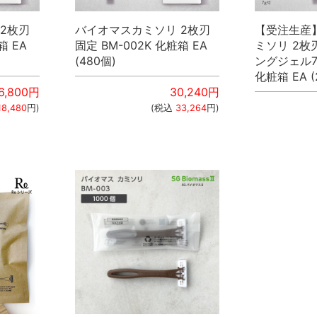
2枚刃
バイオマスカミソリ 2枚刃
【受注生産
箱 EA
固定 BM-002K 化粧箱 EA
ミソリ 2枚
(480個)
ングジェル7g
化粧箱 EA (
6,800
円
30,240
円
18,480
円)
(税込
33,264
円)