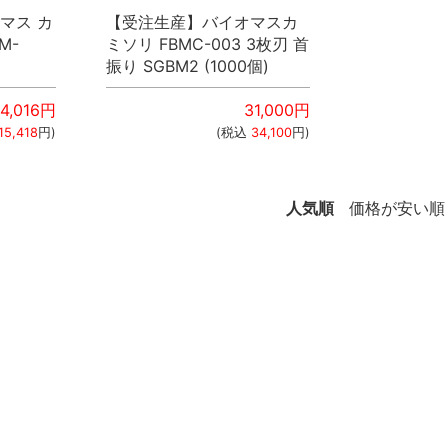
マス カ
【受注生産】バイオマスカ
M-
ミソリ FBMC-003 3枚刃 首
振り SGBM2 (1000個)
14,016
円
31,000
円
15,418
円)
(税込
34,100
円)
人気順
価格が安い順