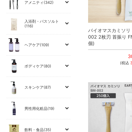
アメニティ(342)
入浴剤・バスソルト
(116)
バイオマスカミソリ 
002 2枚刃 首振り FN
個)
ヘアケア(109)
3
(税込
ボディケア(80)
スキンケア(87)
男性用化粧品(19)
飲料・食品(35)