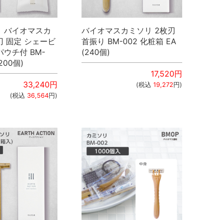
】バイオマスカ
バイオマスカミソリ 2枚刃
刃 固定 シェービ
首振り BM-002 化粧箱 EA
ウチ付 BM-
(240個)
1200個)
17,520
円
33,240
円
(税込
19,272
円)
(税込
36,564
円)