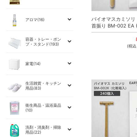
バイオマスカミソリ 
アロマ(16)
首振り BM-002 EA 
容器・トレー・ポン
プ・スタンド(193)
(税
家電(14)
生活雑貨・キッチン
用品(83)
衛生商品・温浴薬品
(10)
洗剤・消臭剤・掃除
用品(22)