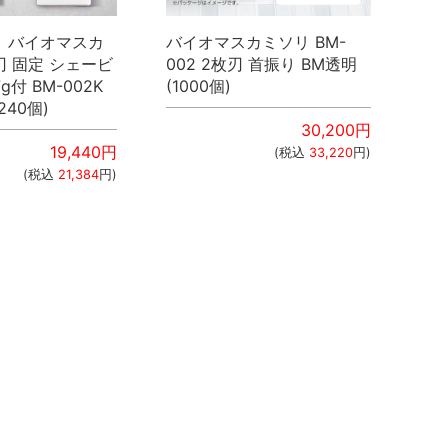
】バイオマスカ
バイオマスカミソリ BM-
刃 固定 シェービ
002 2枚刃 首振り BM透明
付 BM-002K
(1000個)
240個)
30,200
円
19,440
円
(税込
33,220
円)
(税込
21,384
円)