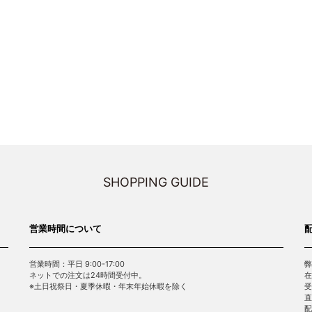
SHOPPING GUIDE
営業時間について
営業時間：平日 9:00-17:00
弊
ネットでの注文は24時間受付中。
在
※土日祝祭日・夏季休暇・年末年始休暇を除く
受
直
配