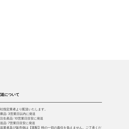
配送について
社指定業者より配送いたします。
庫品: 3営業日以内に発送
注生産品: 10営業日目安に発送
送品: 7営業日目安に発送
送業者及び販売側は【置配】時の一切の責任を負えません。ご了承くだ