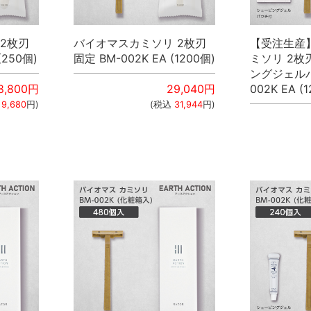
2枚刃
バイオマスカミソリ 2枚刃
【受注生産
(250個)
固定 BM-002K EA (1200個)
ミソリ 2枚
ングジェルパ
8,800
円
29,040
円
002K EA (
込
9,680
円)
(税込
31,944
円)