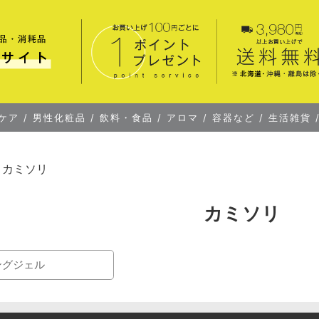
ケア
/
男性化粧品
/
飲料・食品
/
アロマ
/
容器など
/
生活雑貨
カミソリ
カミソリ
ングジェル