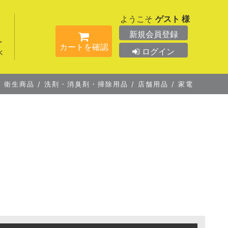
ようこそ
ゲスト 様
新規会員登録
カートを確認
ログイン
/
衛生商品
/
洗剤・消臭剤・掃除用品
/
店舗用品
/
家電